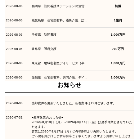
2026-08-06
福岡県 訪問看護ステーションの運営
無償
2026-08-06
鹿児島県 住宅型有料、通所介護、訪…
1億円
2026-08-06
千葉県 訪問看護
1,000万円
2026-08-06
岐阜県 通所介護
700万円
2026-08-06
東京都 地域密着型デイサービス（半…
1,000万円
2026-08-06
愛知県 住宅型有料、訪問介護、デイ…
1,000万円
お知らせ
2026-08-06
大分県 住宅型有料老人ホーム等の運…
2億円
2026-08-06
売却案件を更新いたしました。新着案件は12件ございます。
2026-08-06
広島県 有料老人ホーム・訪問介護
1,000万円
2026-07-31
■夏季休業のおしらせ■
2026-08-06
熊本県 住宅型有料老人ホーム、訪問…
300万円
2026年8月10日（月）～2026年8月14日（金）は夏季休業とさせていた
だきます。
営業は2026年8月17日（月）の午前9時より再開いたします。
2026-08-06
福岡県 住宅型有料老人ホーム、地密…
1億円
ご不便をおかけしますが何卒ご了承くださいますようお願い申し上げま