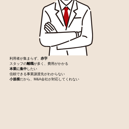
改革から読み解く今後の介護経営」を掲載しました。
2026-07-23
栃木県 通常規模デイサービスの運営
5,000万円
2026-07-22
髙山善文氏の最新コラムを掲載いたしました。
2026-07-23
大阪府 住宅型有料老人ホーム、訪問…
4,000万円～
2026-07-22
小濱道博氏の最新コラムを掲載いたしました。
2026-07-23
岡山県 グループホーム・介護付有料…
3,000万円
2026-07-17
斉藤正行氏の最新コラムを掲載いたしました。
2026-07-17
「数字が苦手でも分かる！保育園の経営分析入門 ～R7年度決算から読み
解く“今”の経営課題と打ち手～」8/26までオンデマンド配信中
利用者が集まらず、
赤字
スタッフの
離職
が多く、費用がかかる
本業に集中
したい
2026-07-16
売却案件を更新いたしました。新着案件は7件ございます。
信頼できる事業譲渡先がわからない
小規模
だから、M&A会社が対応してくれない
2026-07-09
売却案件を更新いたしました。新着案件は8件ございます。
2026-07-02
売却案件を更新いたしました。新着案件は3件ございます。
2026-06-29
当社成約実績を追加しました。
2026-06-29
片山海斗氏の最新コラムを掲載いたしました。