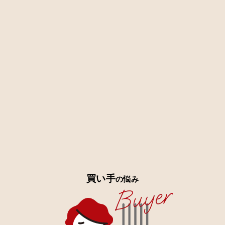
2026-06-29
髙山善文氏の最新コラムを掲載いたしました。
2026-06-29
小濱道博氏の最新コラムを掲載いたしました。
2026-06-25
売却案件を更新いたしました。新着案件は5件ございます。
2026-06-18
売却案件を更新いたしました。新着案件は8件ございます。
2026-06-12
コラム「M&Aで中小企業経営者が使える『中小企業事業再編投資損失準
備金』を徹底解説！」を掲載しました。
2026-06-12
コラム「介護M&Aにおけるデューデリジェンス（DD）とDD費用の損金
計上」を掲載しました。
買い手
の悩み