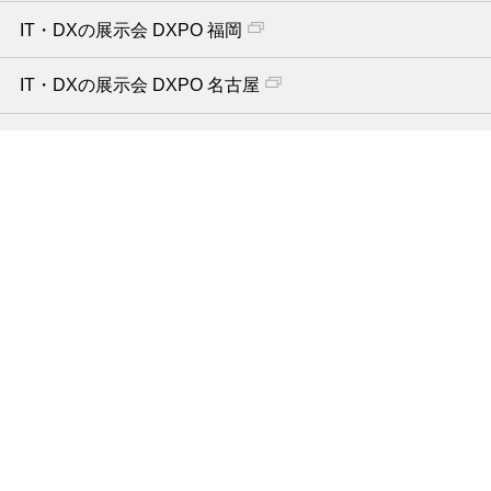
IT・DXの展示会 DXPO 福岡
IT・DXの展示会 DXPO 名古屋
IT・DXの展示会 DXPO 札幌
IT・DXの展示会 DXPO オンライン
店舗・商業施設 向け
IT・DXの展示会 DXPO 東京【夏】
IT・DXの展示会 DXPO オンライン
IT・DX導入 記事サイト DXPOカレッジ
当社が提供する各種サービス