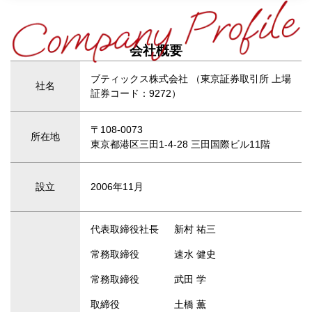
会社概要
ブティックス株式会社 （東京証券取引所 上場
社名
証券コード：9272）
〒108-0073
所在地
東京都港区三田1-4-28 三田国際ビル11階
設立
2006年11月
代表取締役社長
新村 祐三
常務取締役
速水 健史
常務取締役
武田 学
取締役
土橋 薫