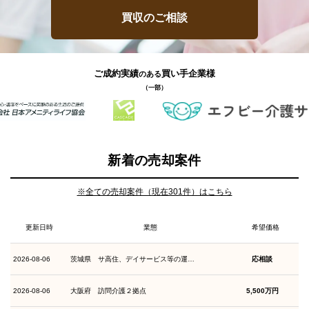
買収のご相談
ご成約実績
買い手企業様
のある
（一部）
新着の売却案件
※全ての売却案件（現在301件）はこちら
更新日時
業態
希望価格
2026-08-06
茨城県 サ高住、デイサービス等の運…
応相談
2026-08-06
大阪府 訪問介護２拠点
5,500万円