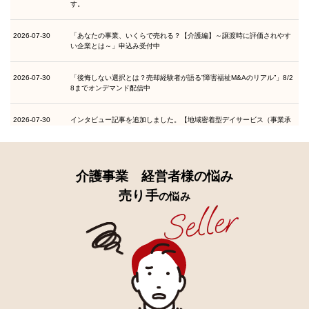
す。
2026-07-30
兵庫県 訪問看護
3.5億円
2026-07-30
「あなたの事業、いくらで売れる？【介護編】～譲渡時に評価されやす
い企業とは～」申込み受付中
2026-07-30
長野県 介護付有料・住宅型有料・居…
1.3億円
2026-07-30
「後悔しない選択とは？売却経験者が語る”障害福祉M&Aのリアル”」8/2
2026-07-30
沖縄県 訪問看護
6,000万円
8までオンデマンド配信中
2026-07-30
神奈川県 訪問看護ステーションの運…
1円
2026-07-30
インタビュー記事を追加しました。【地域密着型デイサービス（事業承
継）(譲受側）】
2026-07-30
東京都 地域密着型デイサービス１拠…
1円
2026-07-30
インタビュー記事を追加しました。【地域密着型デイサービス（事業承
継）】
介護事業 経営者様の悩み
2026-07-30
東京都 訪問介護
6,500万円
売り手
の悩み
2026-07-30
片山海斗氏の最新コラムを掲載いたしました。
2026-07-30
関西エリア 訪問介護・居宅介護・重…
1円
2026-07-30
売却案件を更新いたしました。新着案件は7件ございます。
2026-07-23
東京都 地域密着型通所介護
1円
2026-07-23
売却案件を更新いたしました。新着案件は8件ございます。
2026-07-23
京都府 地域密着型デイサービス
1円～
2026-07-22
コラム「骨太の方針2026で介護業界はどう変わる？M&A推進と社会保障
2026-07-23
埼玉県 訪問介護事業の運営
1円