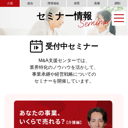
介護
総合
障害福祉
保育
医療
調剤
セミナー情報
受付中セミナー
M&A支援センターでは、
業界特化のノウハウを活かして、
事業承継や経営戦略についての
セミナーを開催しています。