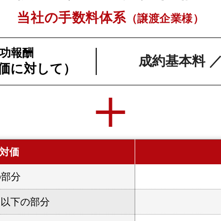
当社の手数料体系
（譲渡企業様）
功報酬
成約基本料 
価に対して）
対価
の部分
万円以下の部分