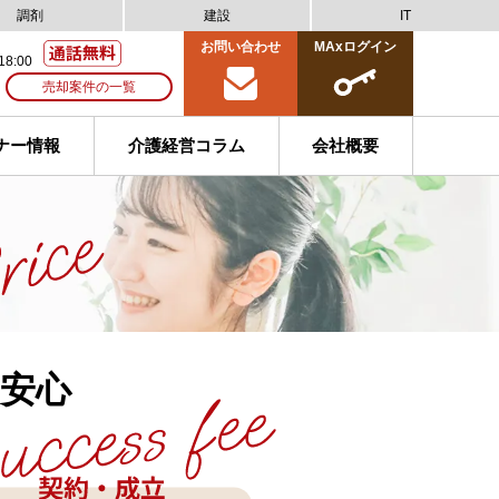
調剤
建設
IT
お問い合わせ
MAxログイン
18:00
売却案件の一覧
ナー情報
介護経営コラム
会社概要
安心