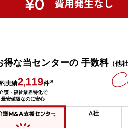
お得な当センターの
手数料
（他
2
119
,
※
約実績
件
介護・福祉業界特化で
最安値級なのに安心
A社