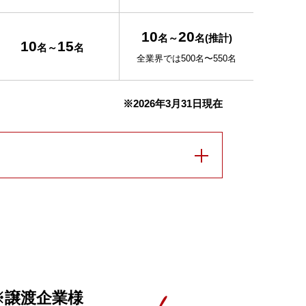
10
20
名～
名(推計)
10
15
名～
名
全業界では500名〜550名
※2026年3月31日現在
※譲渡企業様