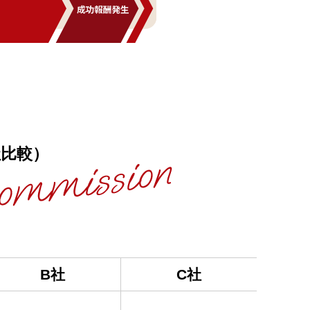
社比較）
B社
C社