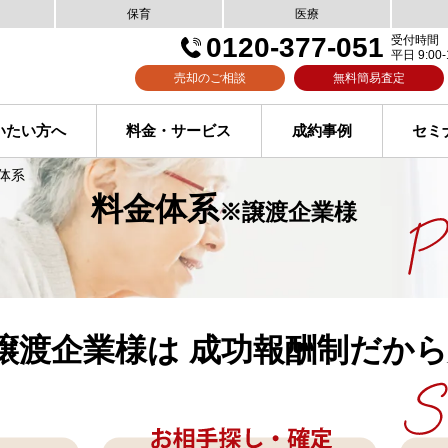
保育
医療
0120-377-051
受付時間
平日 9:00-
売却のご相談
無料簡易査定
いたい方へ
料金・サービス
成約事例
セミ
体系
料金体系
※譲渡企業様
譲渡企業様は
成功報酬制だから