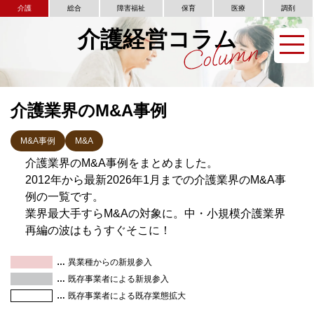
介護
総合
障害福祉
保育
医療
調剤
介護経営コラム
介護業界のM&A事例
M&A事例
M&A
介護業界のM&A事例をまとめました。
2012年から最新2026年1月までの介護業界のM&A事
例の一覧です。
業界最大手すらM&Aの対象に。中・小規模介護業界
再編の波はもうすぐそこに！
異業種からの新規参入
既存事業者による新規参入
既存事業者による既存業態拡大