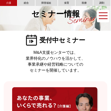
介護
総合
障害福祉
保育
医療
調剤
セミナー情報
受付中セミナー
M&A支援センターでは、
業界特化のノウハウを活かして、
事業承継や経営戦略についての
セミナーを開催しています。