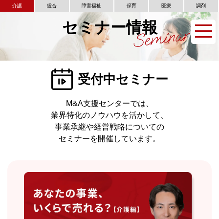
介護
総合
障害福祉
保育
医療
調剤
セミナー情報
受付中セミナー
M&A支援センターでは、
業界特化のノウハウを活かして、
事業承継や経営戦略についての
セミナーを開催しています。