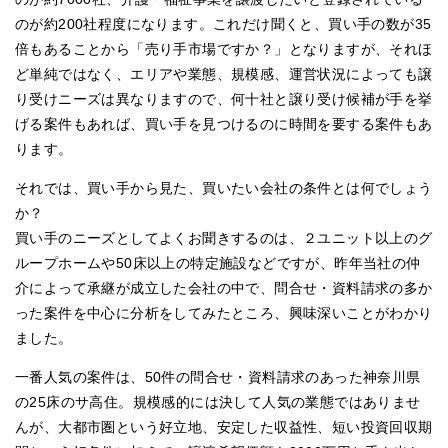
のが約200社程度になります。これだけ聞くと、買い手の数が35
倍もあることから「売り手市場ですか？」となりますが、それほ
ど単純ではなく、エリアや業態、規模感、運営状況によっても譲
り受けニーズは異なりますので、何十社と譲り受け候補が手を挙
げる案件もあれば、買い手を見つけるのに時間を要する案件もあ
ります。
それでは、買い手から見た、買いたい会社の条件とは何でしょう
か？
買い手のニーズとしてよくお聞きするのは、２ユニット以上のグ
ループホームや50床以上の特定施設などですが、昨年当社の仲
介によって承継が成立した会社の中で、問合せ・資料請求の多か
った案件を中心に分析をしてみたところ、興味深いことがわかり
ました。
一番人気の案件は、50件の問合せ・資料請求のあった神奈川県
の25床のサ高住。規模感的には決して人気の業態ではありませ
んが、大都市圏という好立地、安定した収益性、短い投資回収期