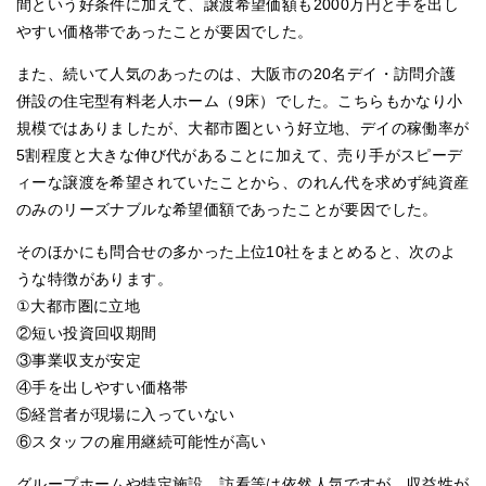
間という好条件に加えて、譲渡希望価額も2000万円と手を出し
やすい価格帯であったことが要因でした。
また、続いて人気のあったのは、大阪市の20名デイ・訪問介護
併設の住宅型有料老人ホーム（9床）でした。こちらもかなり小
規模ではありましたが、大都市圏という好立地、デイの稼働率が
5割程度と大きな伸び代があることに加えて、売り手がスピーデ
ィーな譲渡を希望されていたことから、のれん代を求めず純資産
のみのリーズナブルな希望価額であったことが要因でした。
そのほかにも問合せの多かった上位10社をまとめると、次のよ
うな特徴があります。
①大都市圏に立地
②短い投資回収期間
③事業収支が安定
④手を出しやすい価格帯
⑤経営者が現場に入っていない
⑥スタッフの雇用継続可能性が高い
グループホームや特定施設、訪看等は依然人気ですが、収益性が