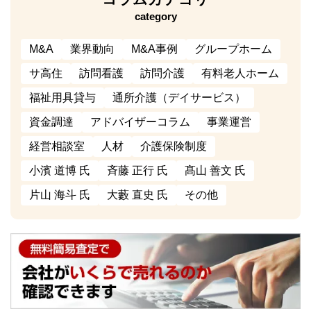
category
M&A
業界動向
M&A事例
グループホーム
サ高住
訪問看護
訪問介護
有料老人ホーム
福祉用具貸与
通所介護（デイサービス）
資金調達
アドバイザーコラム
事業運営
経営相談室
人材
介護保険制度
小濱 道博 氏
斉藤 正行 氏
髙山 善文 氏
片山 海斗 氏
大藪 直史 氏
その他