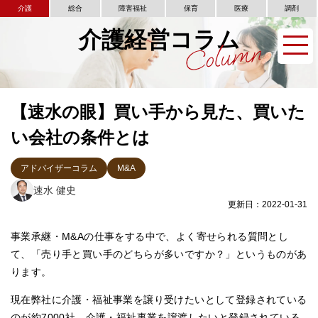
介護
総合
障害福祉
保育
医療
調剤
介護経営コラム
【速水の眼】買い手から見た、買いた
い会社の条件とは
アドバイザーコラム
M&A
速水 健史
更新日：2022-01-31
事業承継・M&Aの仕事をする中で、よく寄せられる質問とし
て、「売り手と買い手のどちらが多いですか？」というものがあ
ります。
現在弊社に介護・福祉事業を譲り受けたいとして登録されている
のが約7000社、介護・福祉事業を譲渡したいと登録されている