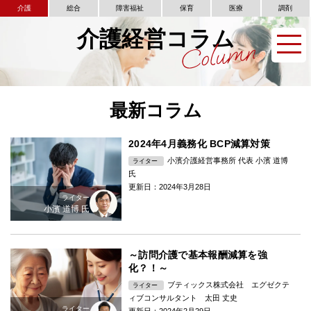
介護
総合
障害福祉
保育
医療
調剤
介護経営コラム
最新コラム
2024年4月義務化 BCP減算対策
小濱介護経営事務所 代表 小濱 道博
ライター
氏
更新日：2024年3月28日
ライター
小濱 道博 氏
～訪問介護で基本報酬減算を強
化？！～
ブティックス株式会社 エグゼクテ
ライター
ィブコンサルタント 太田 丈史
ライター