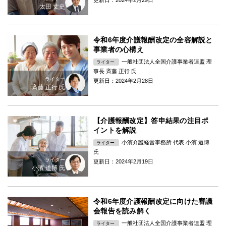
更新日：2024年2月29日
太田 丈史
令和6年度介護報酬改定の全容解説と
事業者の心構え
一般社団法人全国介護事業者連盟 理
ライター
事長 斉藤 正行 氏
ライター
更新日：2024年2月28日
斉藤 正行 氏
【介護報酬改定】答申結果の注目ポ
イントを解説
小濱介護経営事務所 代表 小濱 道博
ライター
氏
ライター
更新日：2024年2月19日
小濱 道博 氏
令和6年度介護報酬改定に向けた審議
会報告を読み解く
一般社団法人全国介護事業者連盟 理
ライター