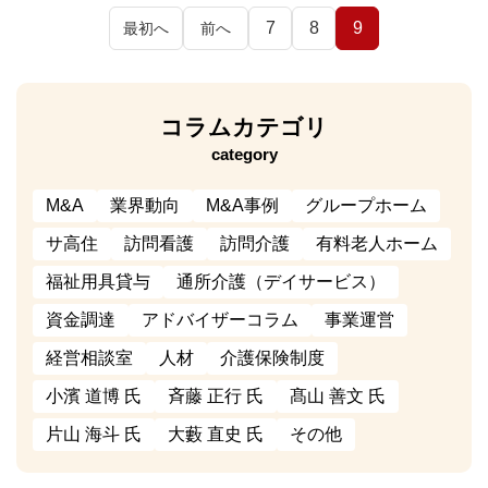
7
8
9
最初へ
前へ
コラムカテゴリ
category
M&A
業界動向
M&A事例
グループホーム
サ高住
訪問看護
訪問介護
有料老人ホーム
福祉用具貸与
通所介護（デイサービス）
資金調達
アドバイザーコラム
事業運営
経営相談室
人材
介護保険制度
小濱 道博 氏
斉藤 正行 氏
髙山 善文 氏
片山 海斗 氏
大藪 直史 氏
その他