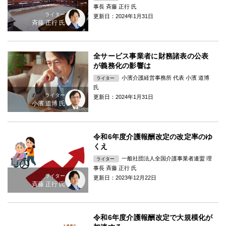
事長 斉藤 正行 氏
ライター
更新日：2024年1月31日
斉藤 正行 氏
全サービス事業者に財務諸表の公表
が義務化の影響は
小濱介護経営事務所 代表 小濱 道博
ライター
氏
ライター
更新日：2024年1月31日
小濱 道博 氏
令和6年度介護報酬改定の改定率のゆ
くえ
一般社団法人全国介護事業者連盟 理
ライター
事長 斉藤 正行 氏
ライター
更新日：2023年12月22日
斉藤 正行 氏
令和6年度介護報酬改定で大規模化が