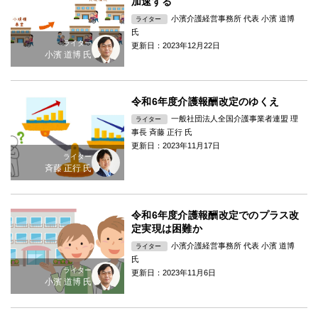
加速する
小濱介護経営事務所 代表 小濱 道博
ライター
氏
ライター
更新日：2023年12月22日
小濱 道博 氏
令和6年度介護報酬改定のゆくえ
一般社団法人全国介護事業者連盟 理
ライター
事長 斉藤 正行 氏
更新日：2023年11月17日
ライター
斉藤 正行 氏
令和6年度介護報酬改定でのプラス改
定実現は困難か
小濱介護経営事務所 代表 小濱 道博
ライター
氏
ライター
更新日：2023年11月6日
小濱 道博 氏