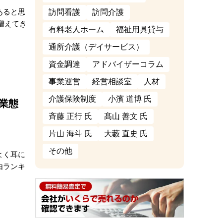
あると思
訪問看護
訪問介護
増えてき
有料老人ホーム
福祉用具貸与
通所介護（デイサービス）
資金調達
アドバイザーコラム
事業運営
経営相談室
人材
介護保険制度
小濱 道博 氏
業態
斉藤 正行 氏
髙山 善文 氏
片山 海斗 氏
大藪 直史 氏
その他
よく耳に
由ランキ