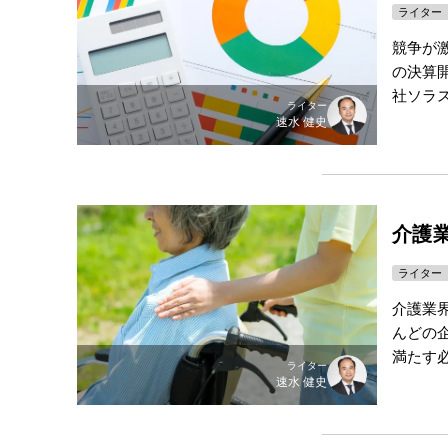
ライター
競争が
の決算
社ソラス
ライター
速水 健史
介護
ライター
介護業
んどの
満たす
ライター
速水 健史