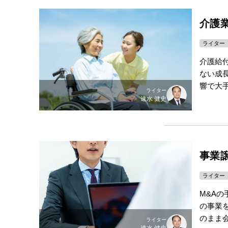
介護
ライター
介護給付
ない成
響で大
ライター
速水 健史
事業
ライター
M&A
の事業
のまま
ライター