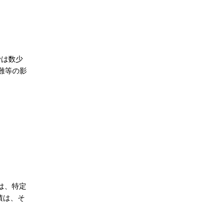
では数少
難等の影
は、特定
債は、そ