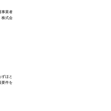
護事業者
、株式会
わずほと
員要件を