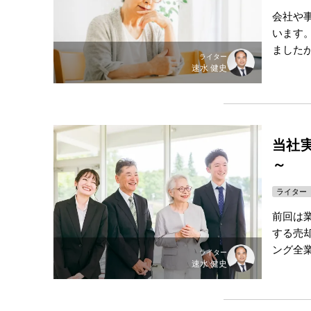
会社や
います
ました
ライター
速水 健史
当社
～
ライター
前回は
する売
ング全
ライター
速水 健史