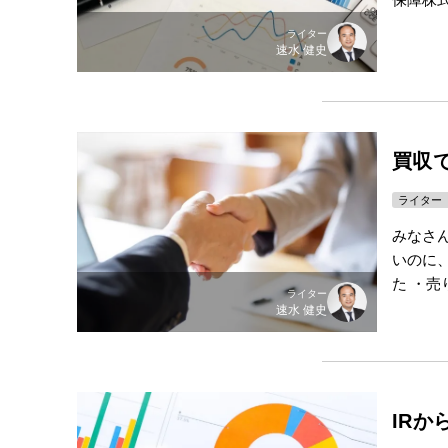
ライター
速水 健史
買収
ライター
みなさ
いのに
た ・
ライター
速水 健史
IRか