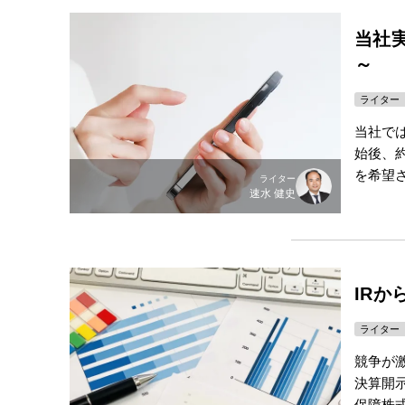
当社
～
ライター
当社で
始後、約
を希望
ライター
速水 健史
IRか
ライター
競争が
決算開
保障株式