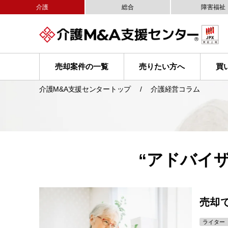
介護
総合
障害福祉
売却案件の一覧
売りたい方へ
買
介護M&A支援センタートップ
介護経営コラム
“アドバイ
売却
ライター