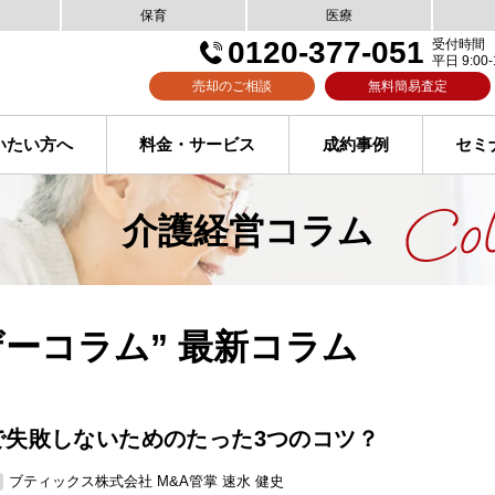
保育
医療
0120-377-051
受付時間
平日 9:00-
売却のご相談
無料簡易査定
いたい方へ
料金・サービス
成約事例
セミ
介護経営コラム
ザーコラム” 最新コラム
で失敗しないためのたった3つのコツ？
ブティックス株式会社 M&A管掌 速水 健史