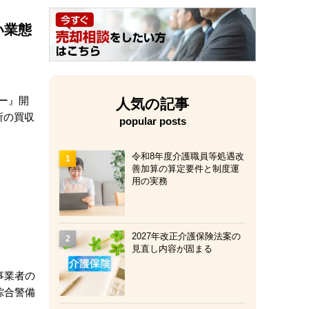
い業態
ー』開
人気の記事
所の買収
popular posts
令和8年度介護職員等処遇改
善加算の算定要件と制度運
用の実務
2027年改正介護保険法案の
見直し内容が固まる
事業者の
綜合警備