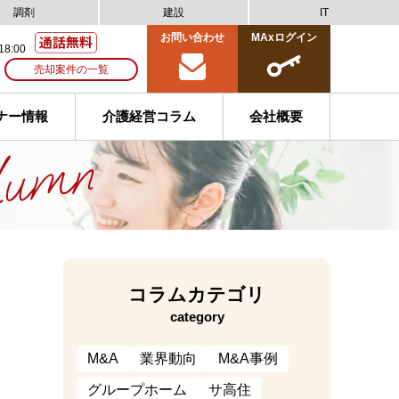
調剤
建設
IT
お問い合わせ
MAxログイン
18:00
売却案件の一覧
ナー情報
介護経営コラム
会社概要
コラムカテゴリ
category
M&A
業界動向
M&A事例
グループホーム
サ高住