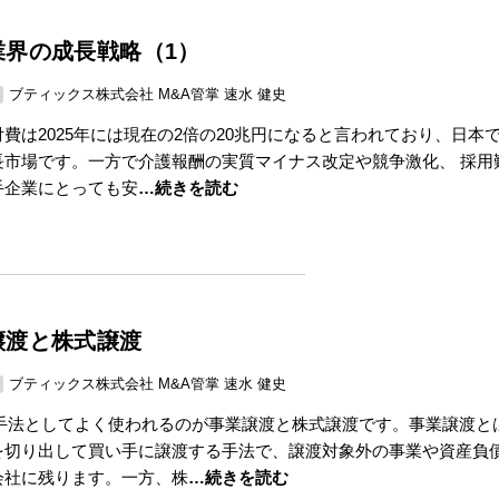
業界の成長戦略（1）
ブティックス株式会社 M&A管掌 速水 健史
費は2025年には現在の2倍の20兆円になると言われており、日本
長市場です。一方で介護報酬の実質マイナス改定や競争激化、 採用
手企業にとっても安
…続きを読む
譲渡と株式譲渡
ブティックス株式会社 M&A管掌 速水 健史
の手法としてよく使われるのが事業譲渡と株式譲渡です。事業譲渡と
を切り出して買い手に譲渡する手法で、譲渡対象外の事業や資産負
会社に残ります。一方、株
…続きを読む