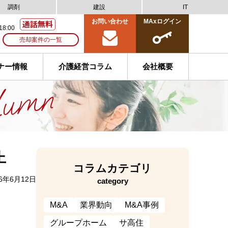
調剤
建設
IT
お問い合わせ
MAxログイン
18:00
売却案件の一覧
ナー情報
介護経営コラム
会社概要
上
コラムカテゴリ
6年6月12日
category
M&A
業界動向
M&A事例
グループホーム
サ高住