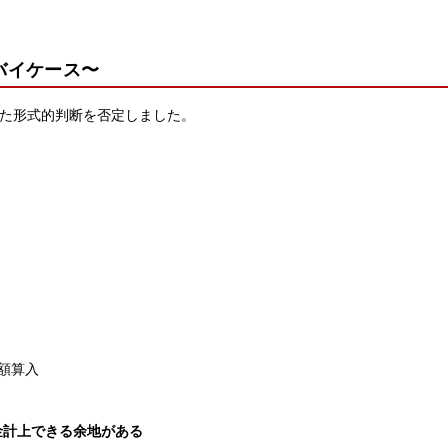
バイケース〜
った形式的判断を否定しました。
額算入
金計上できる余地がある