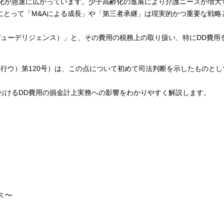
強化が急速に広がっています。少子高齢化の進展により介護ニーズが増大
にとって「M&Aによる成長」や「第三者承継」は現実的かつ重要な戦略
デューデリジェンス）」と、その費用の税務上の取り扱い、特にDD費用
年（行ウ）第120号）は、この点について初めて司法判断を示したものと
おけるDD費用の損金計上実務への影響をわかりやすく解説します。
ス〜