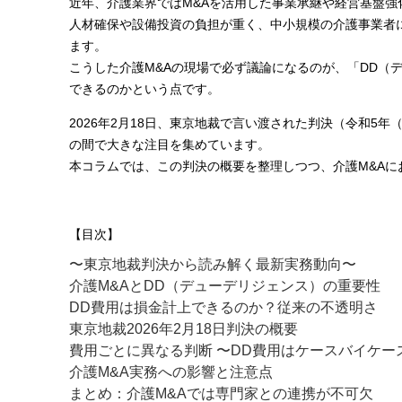
近年、介護業界ではM&Aを活用した事業承継や経営基盤
人材確保や設備投資の負担が重く、中小規模の介護事業者
ます。
こうした介護M&Aの現場で必ず議論になるのが、「DD（
できるのかという点です。
2026年2月18日、東京地裁で言い渡された判決（令和5
の間で大きな注目を集めています。
本コラムでは、この判決の概要を整理しつつ、介護M&Aに
【目次】
〜東京地裁判決から読み解く最新実務動向〜
介護M&AとDD（デューデリジェンス）の重要性
DD費用は損金計上できるのか？従来の不透明さ
東京地裁2026年2月18日判決の概要
費用ごとに異なる判断 〜DD費用はケースバイケー
介護M&A実務への影響と注意点
まとめ：介護M&Aでは専門家との連携が不可欠