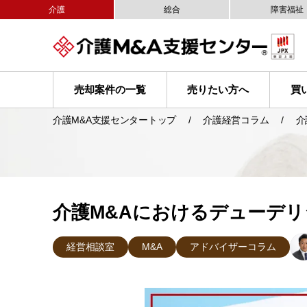
介護
総合
障害福祉
売却案件の一覧
売りたい方へ
買
介護M&A支援センタートップ
介護経営コラム
介
介護M&Aにおけるデューデリ
経営相談室
M&A
アドバイザーコラム