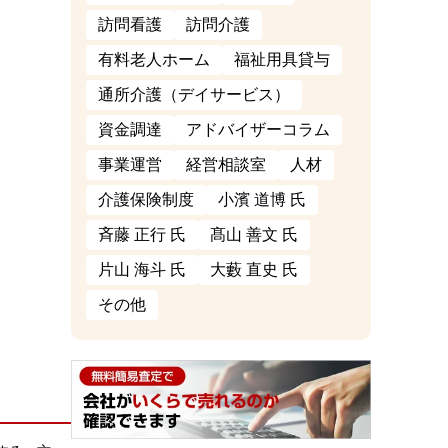
訪問看護
訪問介護
有料老人ホーム
福祉用具貸与
通所介護（デイサービス）
資金調達
アドバイザーコラム
事業運営
経営相談室
人材
介護保険制度
小濱 道博 氏
斉藤 正行 氏
髙山 善文 氏
片山 海斗 氏
大藪 直史 氏
その他