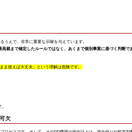
するうえで、非常に重要な示唆を与えています。
最高裁まで確定したルールではなく、あくまで個別事案に基づく判断で
のまま使えば大丈夫」という理解は危険です。
す。
不可欠
なプロセスです。そして、そのDD費用の損金計上は、資金繰りや投資判