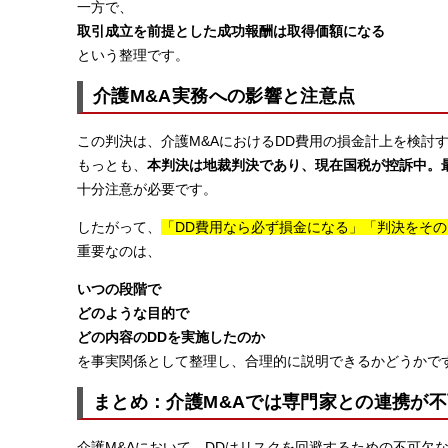
一方で、
取引成立を前提とした成功報酬は取得価額になる
という整理です。
介護M&A実務への影響と注意点
この判決は、介護M&AにおけるDD費用の損金計上を検討
もっとも、
本判決は地裁判決であり、現在国税が控訴中。
十分注意が必要です。
したがって、
「DD費用なら必ず損金になる」「判決をそ
重要なのは、
いつの段階で
どのような目的で
どの内容のDDを実施したのか
を事実関係として整理し、合理的に説明できるかどうかで
まとめ：介護M&Aでは専門家との連携が
介護M&Aにおいて、DDはリスクを回避するための不可欠