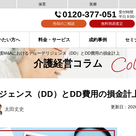
保育
医療
0120-377-051
受付時間
平日 9:00-
売却のご相談
無料簡易査定
いたい方へ
料金・サービス
成約事例
セミ
護M&Aにおけるデューデリジェンス（DD）とDD費用の損金計上
介護経営コラム
ジェンス（DD）とDD費用の損金計
更新日：202
太田丈史