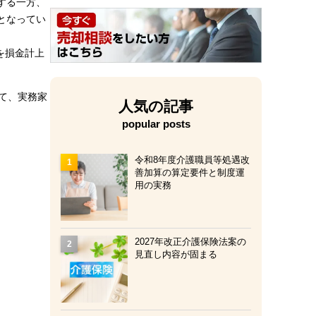
する一方、
となってい
を損金計上
して、実務家
人気の記事
popular posts
令和8年度介護職員等処遇改
善加算の算定要件と制度運
用の実務
2027年改正介護保険法案の
見直し内容が固まる