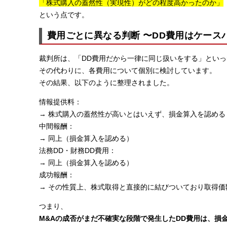
「株式購入の蓋然性（実現性）がどの程度高かったのか」
という点です。
費用ごとに異なる判断 〜DD費用はケース
裁判所は、「DD費用だから一律に同じ扱いをする」とい
その代わりに、各費用について個別に検討しています。
その結果、以下のように整理されました。
情報提供料：
→ 株式購入の蓋然性が高いとはいえず、損金算入を認める
中間報酬：
→ 同上（損金算入を認める）
法務DD・財務DD費用：
→ 同上（損金算入を認める）
成功報酬：
→ その性質上、株式取得と直接的に結びついており取得価
つまり、
M&Aの成否がまだ不確実な段階で発生したDD費用は、損