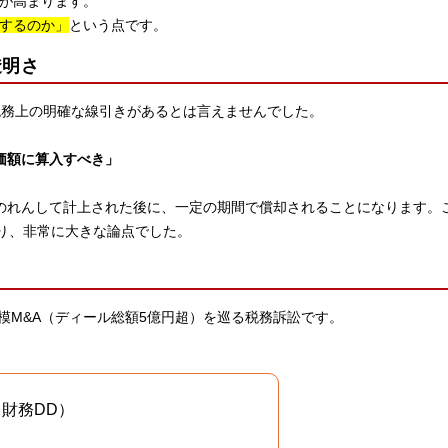
性が高まります。
理するのか」
という点です。
透明さ
税務上の明確な線引きがあるとは言えませんでした。
価額に算入すべき」
のれんして計上された後に、一定の期間で償却されることになります。
り、非常に大きな論点でした。
模M&A（ディール総額5億円超）を巡る税務訴訟です。
財務DD）