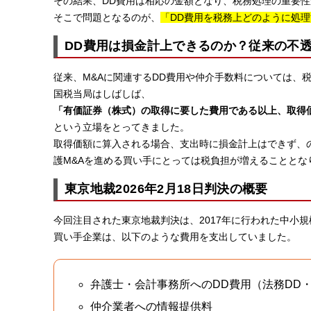
その結果、DD費用は相応の金額となり、税務処理の重要
そこで問題となるのが、
「DD費用を税務上どのように処
DD費用は損金計上できるのか？従来の不
従来、M&Aに関連するDD費用や仲介手数料については、
国税当局はしばしば、
「有価証券（株式）の取得に要した費用である以上、取得
という立場をとってきました。
取得価額に算入される場合、支出時に損金計上はできず、
護M&Aを進める買い手にとっては税負担が増えることとな
東京地裁2026年2月18日判決の概要
今回注目された東京地裁判決は、2017年に行われた中小規
買い手企業は、以下のような費用を支出していました。
弁護士・会計事務所へのDD費用（法務DD・
仲介業者への情報提供料