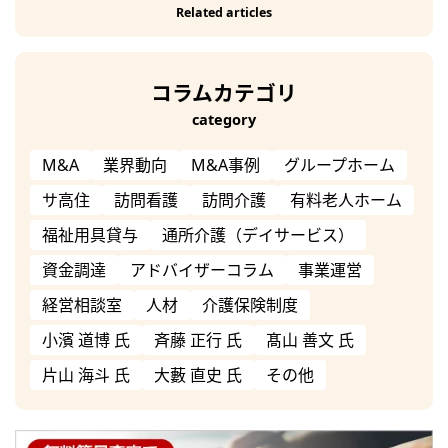
Related articles
コラムカテゴリ
category
M&A
業界動向
M&A事例
グループホーム
サ高住
訪問看護
訪問介護
有料老人ホーム
福祉用具貸与
通所介護（デイサービス）
資金調達
アドバイザーコラム
事業運営
経営相談室
人材
介護保険制度
小濱 道博 氏
斉藤 正行 氏
髙山 善文 氏
片山 海斗 氏
大藪 直史 氏
その他