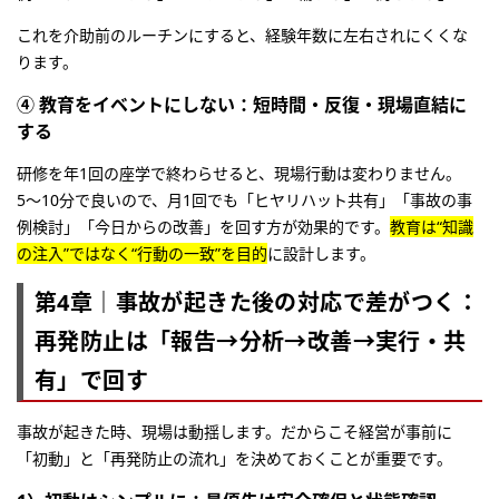
これを介助前のルーチンにすると、経験年数に左右されにくくな
ります。
④ 教育をイベントにしない：短時間・反復・現場直結に
する
研修を年1回の座学で終わらせると、現場行動は変わりません。
5〜10分で良いので、月1回でも「ヒヤリハット共有」「事故の事
例検討」「今日からの改善」を回す方が効果的です。
教育は“知識
の注入”ではなく“行動の一致”を目的
に設計します。
第4章｜事故が起きた後の対応で差がつく：
再発防止は「報告→分析→改善→実行・共
有」で回す
事故が起きた時、現場は動揺します。だからこそ経営が事前に
「初動」と「再発防止の流れ」を決めておくことが重要です。