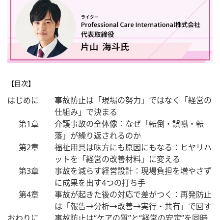
【目次】
はじめに
事故防止は「現場の努力」ではなく「経営の
仕組み」で決まる
第1章
介護事故の全体像：なぜ「転倒・誤嚥・転
落」が繰り返されるのか
第2章
福祉用具は味方にも原因にもなる：ヒヤリハ
ットを「経営の改善材料」に変える
第3章
事故を減らす経営設計：現場負担を増やさず
に成果を出す4つの打ち手
第4章
事故が起きた後の対応で差がつく：再発防止
は「報告→分析→改善→実行・共有」で回す
おわりに
事故防止は“ケアの質”と“経営の安定”を同時