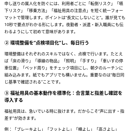
申し送りの属人化を防ぐには、利用者ごとに「転倒リスク」「嚥
下リスク」「移乗方法」「福祉用具の注意点」を短く統一フォー
マットで管理します。ポイントは“長文にしないこと”。誰が見ても
10秒で要点がわかる形にします。夜勤者・派遣・新入職員にも伝
わるようにして初めて意味があります。
② 環境整備を“点検項目化”し、毎日行う
環境整備はそれぞれのスキルではなく、点検で行います。たとえ
ば「床の滑り」「導線の物品」「照明」「手すり」「車いすの停
車位置」「ベッド周り」をチェック項目にし、朝夕のルーチンに
組み込みます。紙でもアプリでも構いません。重要なのは“毎日同
じ基準で確認される”ことです。
③ 福祉用具の基本動作を標準化：合言葉と指差し確認を
導入する
福祉用具は、急いでいる時に抜けます。だからこそ“声に出す・指
差す”が効きます。
例：「ブレーキよし」「フットよし」「柵よし」「高さよし」