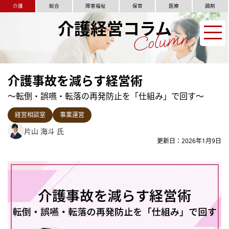
介護
総合
障害福祉
保育
医療
調剤
介護経営コラム
介護事故を減らす経営術
～転倒・誤嚥・転落の再発防止を「仕組み」で回す～
経営相談室
事業運営
片山 海斗 氏
更新日：2026年1月9日