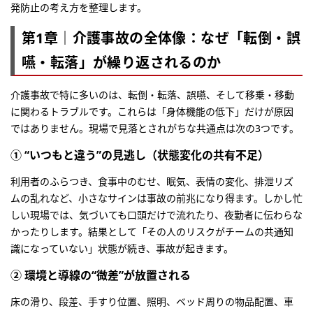
発防止の考え方を整理します。
第1章｜介護事故の全体像：なぜ「転倒・誤
嚥・転落」が繰り返されるのか
介護事故で特に多いのは、転倒・転落、誤嚥、そして移乗・移動
に関わるトラブルです。これらは「身体機能の低下」だけが原因
ではありません。現場で見落とされがちな共通点は次の3つです。
① “いつもと違う”の見逃し（状態変化の共有不足）
利用者のふらつき、食事中のむせ、眠気、表情の変化、排泄リズ
ムの乱れなど、小さなサインは事故の前兆になり得ます。しかし忙
しい現場では、気づいても口頭だけで流れたり、夜勤者に伝わらな
かったりします。結果として「その人のリスクがチームの共通知
識になっていない」状態が続き、事故が起きます。
② 環境と導線の“微差”が放置される
床の滑り、段差、手すり位置、照明、ベッド周りの物品配置、車