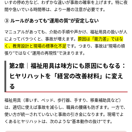
いすの停め方など、わずかな違いが事故の確率を上げます。特に夜
間や急いでいる時間帯は、より一層の注意が必要です。
③ ルールがあっても“運用の質”が安定しない
マニュアルがあっても、介助の手順や声かけ、福祉用具の扱いが人
によってバラつくと、事故が増えます。
原因は「能力差」ではな
く、教育設計と現場の標準化不足
です。つまり、事故は“現場の頑
張り”ではなく“運用の再現性”で決まります。
第2章｜福祉用具は味方にも原因にもなる：
ヒヤリハットを「経営の改善材料」に変え
る
福祉用具（車いす、ベッド、歩行器、手すり、移乗補助具など）
は、適切に使えば事故を減らし、職員の腰痛も防ぎます。一方で、
使い方が統一されていないと事故の引き金になります。現場でよ
くあるヒヤリハットは、次のような“基本動作の抜け”です。