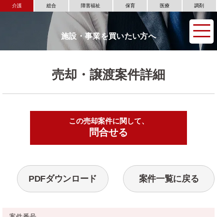
介護
総合
障害福祉
保育
医療
調剤
施設・事業を買いたい方へ
売却・譲渡案件詳細
この売却案件に関して、
▶
問合せる
PDFダウンロード
案件一覧に戻る
案件番号