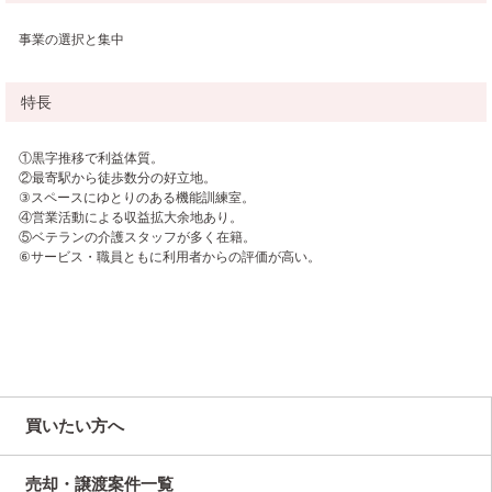
事業の選択と集中
特長
①黒字推移で利益体質。
②最寄駅から徒歩数分の好立地。
③スペースにゆとりのある機能訓練室。
④営業活動による収益拡大余地あり。
⑤ベテランの介護スタッフが多く在籍。
⑥サービス・職員ともに利用者からの評価が高い。
買いたい方へ
売却・譲渡案件一覧