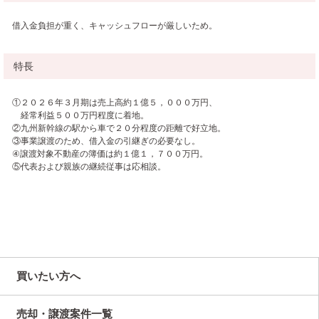
借入金負担が重く、キャッシュフローが厳しいため。
特長
①２０２６年３月期は売上高約１億５，０００万円、
経常利益５００万円程度に着地。
②九州新幹線の駅から車で２０分程度の距離で好立地。
③事業譲渡のため、借入金の引継ぎの必要なし。
④譲渡対象不動産の簿価は約１億１，７００万円。
⑤代表および親族の継続従事は応相談。
買いたい方へ
売却・譲渡案件一覧