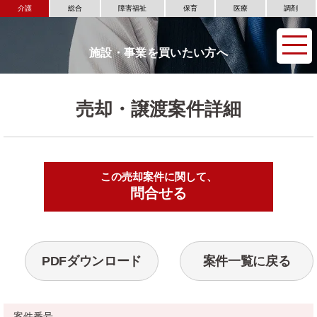
介護
総合
障害福祉
保育
医療
調剤
施設・事業を買いたい方へ
売却・譲渡案件詳細
この売却案件に関して、
▶
問合せる
PDFダウンロード
案件一覧に戻る
案件番号