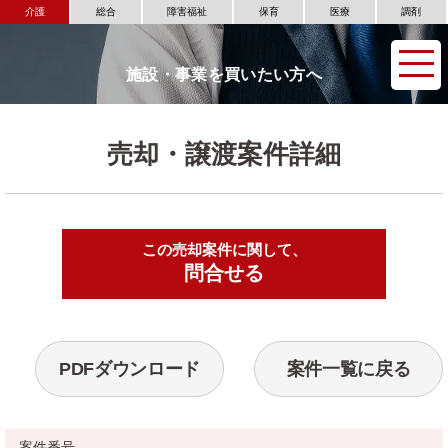
介護
総合
障害福祉
保育
医療
調剤
施設・事業を買いたい方へ
売却・譲渡案件詳細
この売却案件に関して、
▶
問合せる
PDFダウンロード
案件一覧に戻る
案件番号