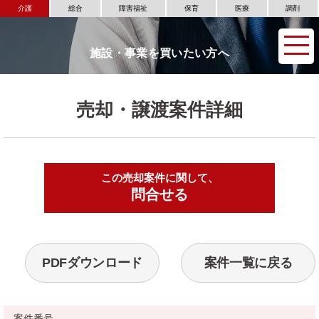
介護
総合
障害福祉
保育
医療
調剤
施設・事業を買いたい方へ
売却・譲渡案件詳細
この売却案件に関して、
▶
問合せる
PDFダウンロード
案件一覧に戻る
案件番号