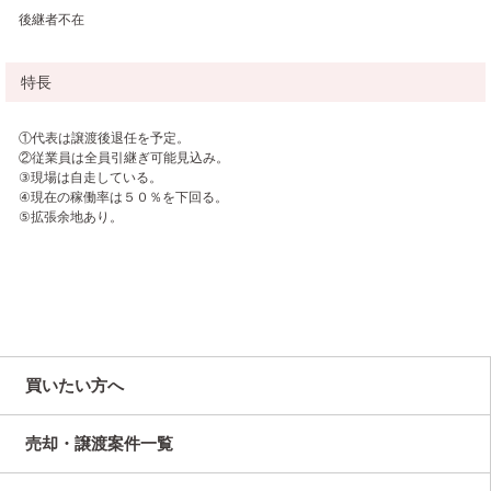
後継者不在
特長
①代表は譲渡後退任を予定。
②従業員は全員引継ぎ可能見込み。
③現場は自走している。
④現在の稼働率は５０％を下回る。
⑤拡張余地あり。
買いたい方へ
売却・譲渡案件一覧