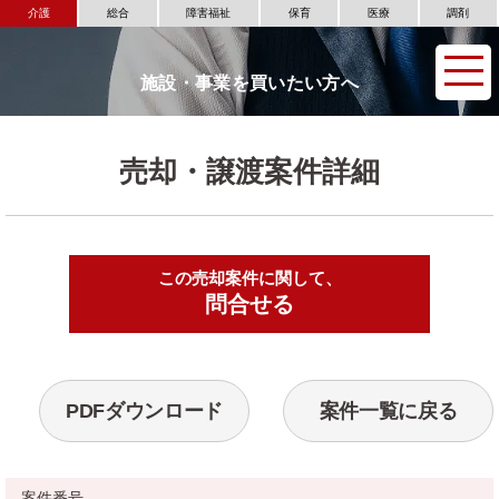
介護
総合
障害福祉
保育
医療
調剤
施設・事業を買いたい方へ
売却・譲渡案件詳細
この売却案件に関して、
▶
問合せる
PDFダウンロード
案件一覧に戻る
案件番号