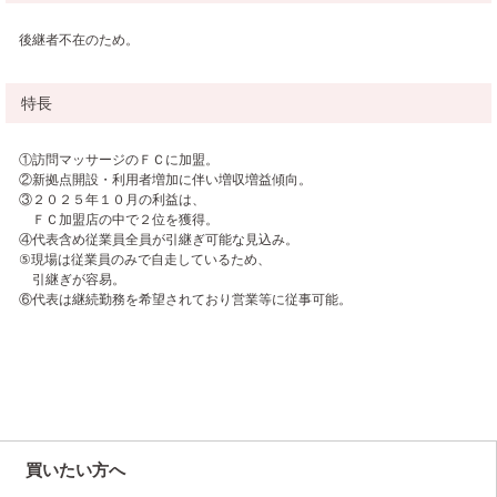
後継者不在のため。
特長
①訪問マッサージのＦＣに加盟。
②新拠点開設・利用者増加に伴い増収増益傾向。
③２０２５年１０月の利益は、
ＦＣ加盟店の中で２位を獲得。
④代表含め従業員全員が引継ぎ可能な見込み。
⑤現場は従業員のみで自走しているため、
引継ぎが容易。
⑥代表は継続勤務を希望されており営業等に従事可能。
買いたい方へ