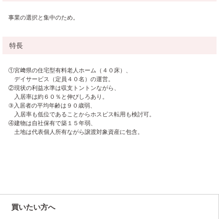
事業の選択と集中のため。
特長
①宮﨑県の住宅型有料老人ホーム（４０床）、
デイサービス（定員４０名）の運営。
②現状の利益水準は収支トントンながら、
入居率は約６０％と伸びしろあり。
③入居者の平均年齢は９０歳弱、
入居率も低位であることからホスピス転用も検討可。
④建物は自社保有で築１５年弱、
土地は代表個人所有ながら譲渡対象資産に包含。
買いたい方へ