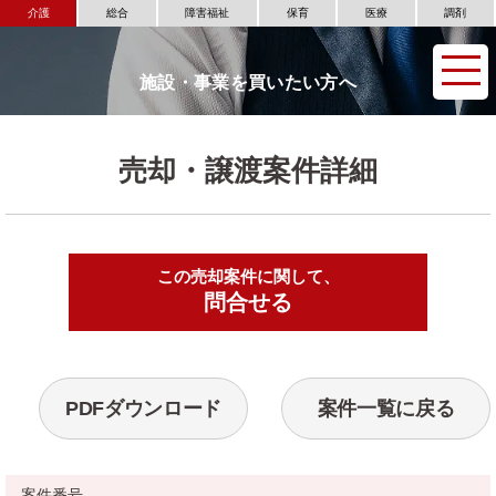
介護
総合
障害福祉
保育
医療
調剤
施設・事業を買いたい方へ
売却・譲渡案件詳細
この売却案件に関して、
▶
問合せる
PDFダウンロード
案件一覧に戻る
案件番号