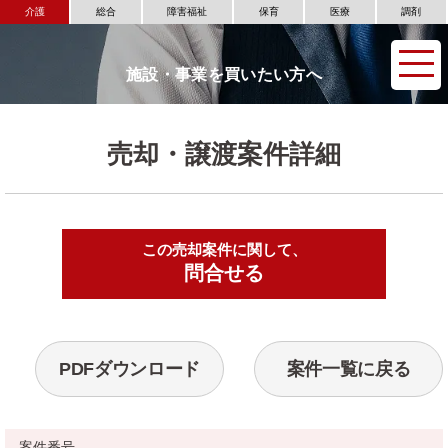
介護
総合
障害福祉
保育
医療
調剤
施設・事業を買いたい方へ
売却・譲渡案件詳細
この売却案件に関して、
▶
問合せる
PDFダウンロード
案件一覧に戻る
案件番号