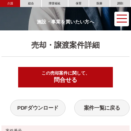
介護
総合
障害福祉
保育
医療
調剤
施設・事業を買いたい方へ
売却・譲渡案件詳細
この売却案件に関して、
▶
問合せる
PDFダウンロード
案件一覧に戻る
案件番号