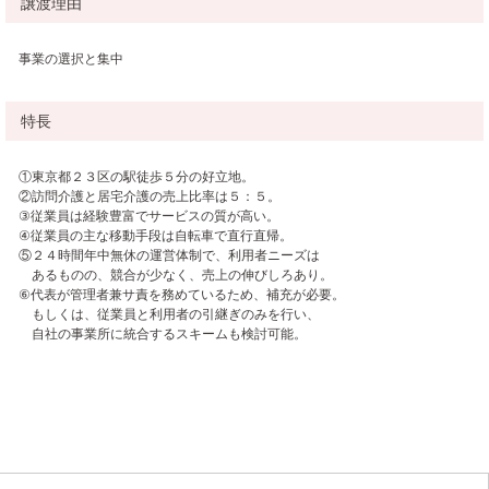
譲渡理由
事業の選択と集中
特長
①東京都２３区の駅徒歩５分の好立地。
②訪問介護と居宅介護の売上比率は５：５。
③従業員は経験豊富でサービスの質が高い。
④従業員の主な移動手段は自転車で直行直帰。
⑤２４時間年中無休の運営体制で、利用者ニーズは
あるものの、競合が少なく、売上の伸びしろあり。
⑥代表が管理者兼サ責を務めているため、補充が必要。
もしくは、従業員と利用者の引継ぎのみを行い、
自社の事業所に統合するスキームも検討可能。