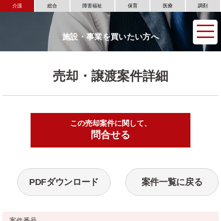
介護
総合
障害福祉
保育
医療
調剤
施設・事業を買いたい方へ
売却・譲渡案件詳細
この売却案件に関して、
▶
問合せる
PDFダウンロード
案件一覧に戻る
案件番号