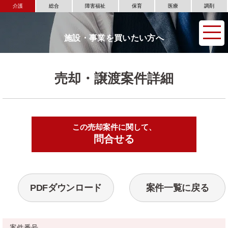
介護
総合
障害福祉
保育
医療
調剤
施設・事業を買いたい方へ
売却・譲渡案件詳細
この売却案件に関して、
▶
問合せる
PDFダウンロード
案件一覧に戻る
案件番号