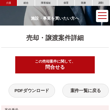
介護
総合
障害福祉
保育
医療
調剤
施設・事業を買いたい方へ
売却・譲渡案件詳細
この売却案件に関して、
▶
問合せる
PDFダウンロード
案件一覧に戻る
案件番号