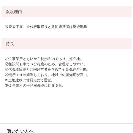
譲渡理由
後継者不在 ※代表取締役と共同経営者は継続勤務
特長
①２事業所とも駅から徒歩圏内であり、好立地。
②施設間も車で６分程度のため、管理がしやすい。
③代表取締役と共同経営者を含めて全員引継ぎ可能。
④開所１４年経過しており、地域での認知度が高い。
⑤土地建物は賃貸借にて運営。
⑥２事業所の平均稼働率は約８５％。
買いたい方へ