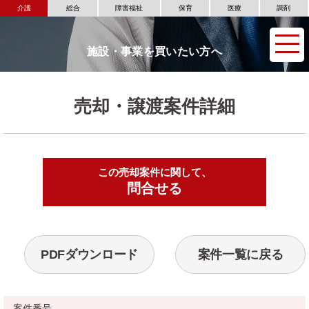
介護
総合
障害福祉
保育
医療
調剤
施設・事業を買いたい方へ
売却・譲渡案件詳細
この売却案件に関して、
▶
問合せる
PDFダウンロード
案件一覧に戻る
案件番号