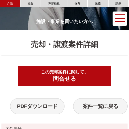
介護
総合
障害福祉
保育
医療
調剤
施設・事業を買いたい方へ
売却・譲渡案件詳細
この売却案件に関して、
▶
問合せる
PDFダウンロード
案件一覧に戻る
案件番号