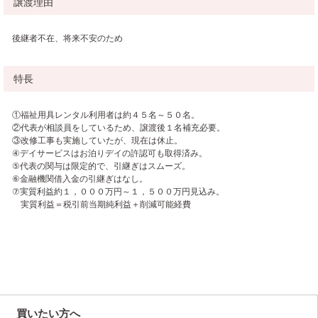
譲渡理由
後継者不在、将来不安のため
特長
①福祉用具レンタル利用者は約４５名～５０名。
②代表が相談員をしているため、譲渡後１名補充必要。
③改修工事も実施していたが、現在は休止。
④デイサービスはお泊りデイの許認可も取得済み。
⑤代表の関与は限定的で、引継ぎはスムーズ。
⑥金融機関借入金の引継ぎはなし。
⑦実質利益約１，０００万円～１，５００万円見込み。
実質利益＝税引前当期純利益＋削減可能経費
買いたい方へ