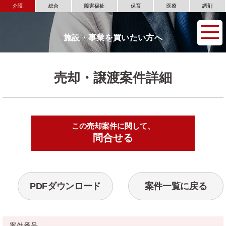
介護
総合
障害福祉
保育
医療
調剤
施設・事業を買いたい方へ
売却・譲渡案件詳細
この売却案件に関して、
▶
問合せる
PDFダウンロード
案件一覧に戻る
案件番号