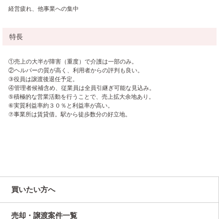
経営疲れ、他事業への集中
特長
①売上の大半が障害（重度）で介護は一部のみ。
②ヘルパーの質が高く、利用者からの評判も良い。
③役員は譲渡後退任予定。
④管理者候補含め、従業員は全員引継ぎ可能な見込み。
⑤積極的な営業活動を行うことで、売上拡大余地あり。
⑥実質利益率約３０％と利益率が高い。
⑦事業所は賃貸借。駅から徒歩数分の好立地。
買いたい方へ
売却・譲渡案件一覧