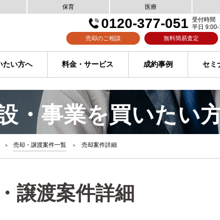
保育
医療
0120-377-051
受付時間
平日 9:00-
売却のご相談
無料簡易査定
いたい方へ
料金・サービス
成約事例
セミ
設・事業を買いたい
売却・譲渡案件一覧
売却案件詳細
・譲渡案件詳細