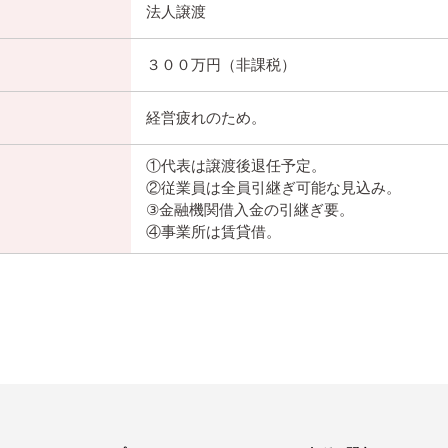
法人譲渡
３００万円（非課税）
経営疲れのため。
①代表は譲渡後退任予定。
②従業員は全員引継ぎ可能な見込み。
③金融機関借入金の引継ぎ要。
④事業所は賃貸借。