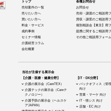
トップ
各種お問合せ
売却案件の一覧
お問合せ
売りたい方へ
売却・譲渡のご相談用
買いたい方へ
買収・譲受のご相談用
料金・サービス
個別相談会【東京】用
成約事例
提携に関するご相談用
セミナー情報
その他ご相談用フォー
介護経営コラム
会社概要
当社が主催する展示会
【介護・医療・健康分野】
【IT・DX分野】
介護の展示会（CareTEX）
バックオフィス（管
向け
介護テックの展示会（Careテ
クノロジー）
営業・マーケ 向け
介護予防の展示会（ヘルスケ
IT・情シス 向け
アJAPAN）
店舗・EC 向け