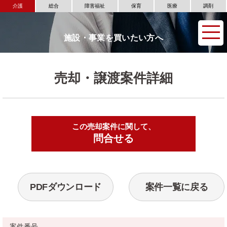
介護
総合
障害福祉
保育
医療
調剤
施設・事業を買いたい方へ
売却・譲渡案件詳細
この売却案件に関して、
▶
問合せる
PDFダウンロード
案件一覧に戻る
案件番号