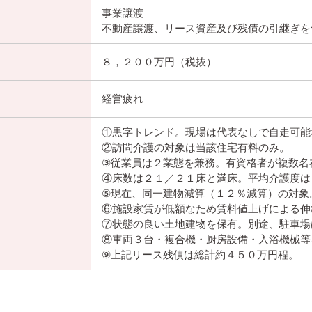
事業譲渡
不動産譲渡、リース資産及び残債の引継ぎを
８，２００万円（税抜）
経営疲れ
①黒字トレンド。現場は代表なしで自走可能
②訪問介護の対象は当該住宅有料のみ。
③従業員は２業態を兼務。有資格者が複数名
④床数は２１／２１床と満床。平均介護度は
⑤現在、同一建物減算（１２％減算）の対象
⑥施設家賃が低額なため賃料値上げによる伸
⑦状態の良い土地建物を保有。別途、駐車場
⑧車両３台・複合機・厨房設備・入浴機械等
⑨上記リース残債は総計約４５０万円程。