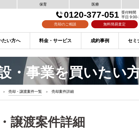
保育
医療
0120-377-051
受付時間
平日 9:00-
売却のご相談
無料簡易査定
いたい方へ
料金・サービス
成約事例
セミ
設・事業を買いたい
売却・譲渡案件一覧
売却案件詳細
・譲渡案件詳細