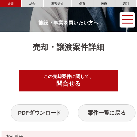
介護
総合
障害福祉
保育
医療
調剤
施設・事業を買いたい方へ
売却・譲渡案件詳細
この売却案件に関して、
▶
問合せる
PDFダウンロード
案件一覧に戻る
案件番号