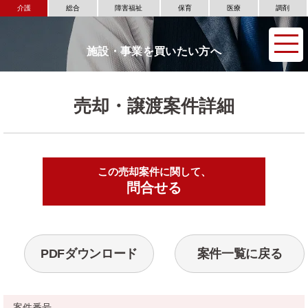
介護
総合
障害福祉
保育
医療
調剤
施設・事業を買いたい方へ
売却・譲渡案件詳細
この売却案件に関して、
▶
問合せる
PDFダウンロード
案件一覧に戻る
案件番号