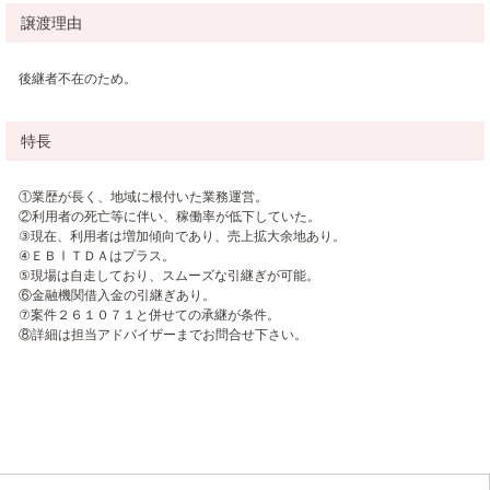
譲渡理由
後継者不在のため。
特長
①業歴が長く、地域に根付いた業務運営。
②利用者の死亡等に伴い、稼働率が低下していた。
③現在、利用者は増加傾向であり、売上拡大余地あり。
④ＥＢⅠＴＤＡはプラス。
⑤現場は自走しており、スムーズな引継ぎが可能。
⑥金融機関借入金の引継ぎあり。
⑦案件２６１０７１と併せての承継が条件。
⑧詳細は担当アドバイザーまでお問合せ下さい。