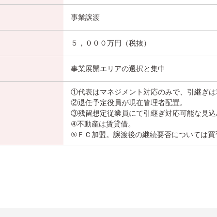
事業譲渡
５，０００万円（税抜）
事業展開エリアの選択と集中
①代表はマネジメント対応のみで、引継ぎは
②退任予定役員が現在管理者配置。
③残留想定従業員にて引継ぎ対応可能な見込
④不動産は賃貸借。
⑤ＦＣ加盟。譲渡後の継続要否については買