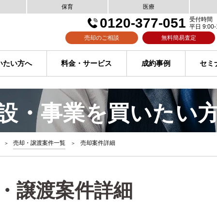
保育
医療
0120-377-051
受付時間
平日 9:00-
売却のご相談
無料簡易査定
いたい方へ
料金・サービス
成約事例
セミ
設・事業を買いたい
売却・譲渡案件一覧
売却案件詳細
・譲渡案件詳細