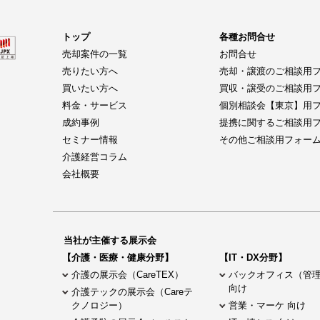
トップ
各種お問合せ
売却案件の一覧
お問合せ
売りたい方へ
売却・譲渡のご相談用
買いたい方へ
買収・譲受のご相談用
料金・サービス
個別相談会【東京】用
成約事例
提携に関するご相談用
セミナー情報
その他ご相談用フォー
介護経営コラム
会社概要
当社が主催する展示会
【介護・医療・健康分野】
【IT・DX分野】
介護の展示会（CareTEX）
バックオフィス（管
向け
介護テックの展示会（Careテ
クノロジー）
営業・マーケ 向け