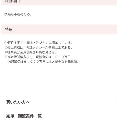
譲渡理由
後継者不在のため。
特長
①直近３期で、売上・利益ともに増加している。
②売上構成は、介護タクシーが９割以上である。
③従業員は全員引継ぎ可能な見込み。
④金融機関借入なく、現預金約４，０００万円、
内部留保は６，０００万円以上と健全な財務体質。
買いたい方へ
売却・譲渡案件一覧