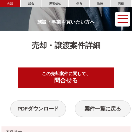
介護
総合
障害福祉
保育
医療
調剤
施設・事業を買いたい方へ
売却・譲渡案件詳細
この売却案件に関して、
▶
問合せる
PDFダウンロード
案件一覧に戻る
案件番号