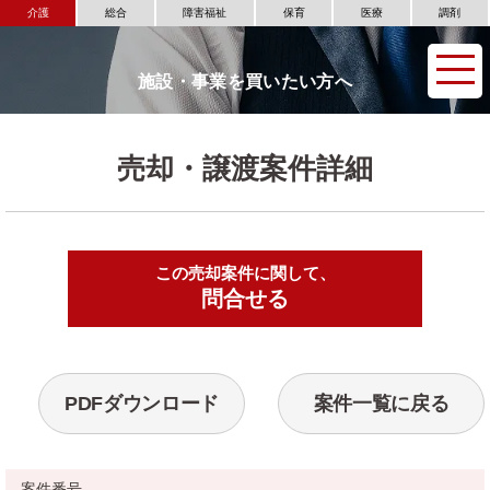
介護
総合
障害福祉
保育
医療
調剤
施設・事業を買いたい方へ
売却・譲渡案件詳細
この売却案件に関して、
▶
問合せる
PDFダウンロード
案件一覧に戻る
案件番号