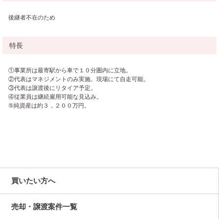
後継者不在のため
特長
①事業所は最寄駅から車で１０分圏内に立地。
②代表はマネジメントのみ実施。現場にて自走可能。
③代表は譲渡後にリタイア予定。
④従業員は継続雇用可能な見込み。
⑤純資産は約３，２００万円。
買いたい方へ
売却・譲渡案件一覧