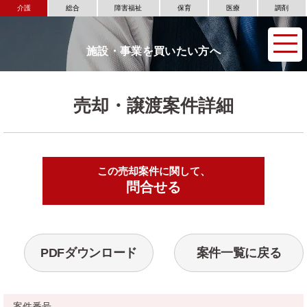
介護
総合
障害福祉
保育
医療
調剤
施設・事業を買いたい方へ
売却・譲渡案件詳細
この売却案件に関して、
▶
問合せる
PDFダウンロード
案件一覧に戻る
案件番号