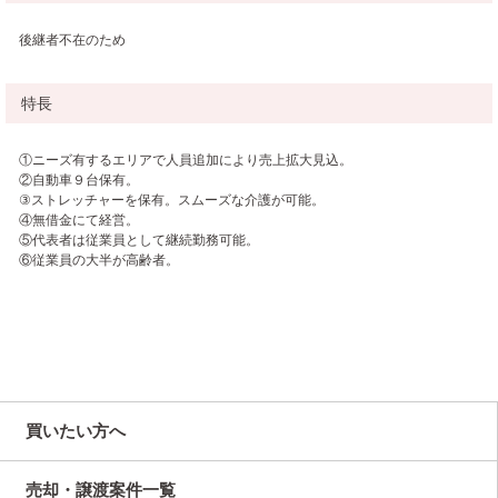
後継者不在のため
特長
①ニーズ有するエリアで人員追加により売上拡大見込。
②自動車９台保有。
③ストレッチャーを保有。スムーズな介護が可能。
④無借金にて経営。
⑤代表者は従業員として継続勤務可能。
⑥従業員の大半が高齢者。
買いたい方へ
売却・譲渡案件一覧