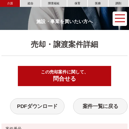
介護
総合
障害福祉
保育
医療
調剤
施設・事業を買いたい方へ
売却・譲渡案件詳細
この売却案件に関して、
▶
問合せる
PDFダウンロード
案件一覧に戻る
案件番号